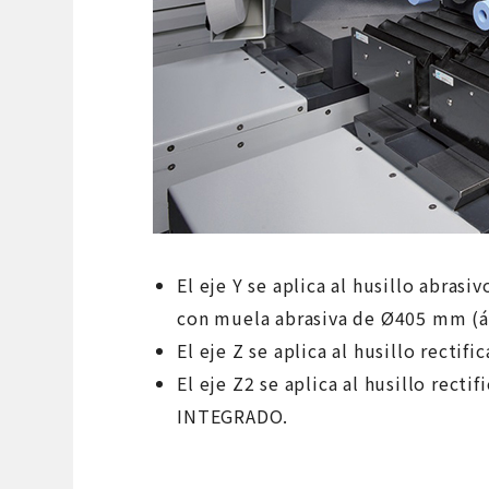
El eje Y se aplica al husillo abras
con muela abrasiva de Ø405 mm (á
El eje Z se aplica al husillo recti
El eje Z2 se aplica al husillo recti
INTEGRADO.