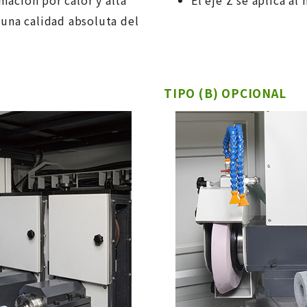
mación por calor y alta
El eje Z se aplica al
 una calidad absoluta del
TIPO (B) OPCIONAL