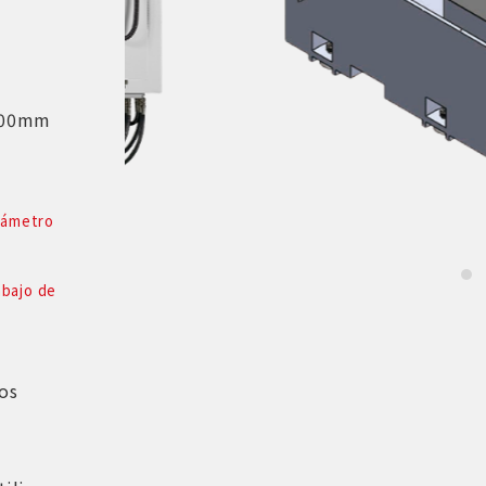
+200mm
diámetro
abajo de
os