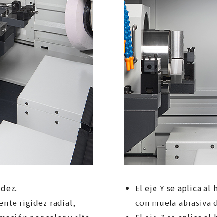
idez.
El eje Y se aplica al
ente rigidez radial,
con muela abrasiva 