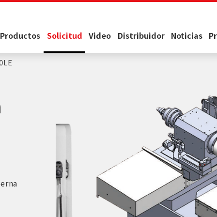
Productos
Solicitud
Video
Distribuidor
Noticias
P
0LE
a
terna