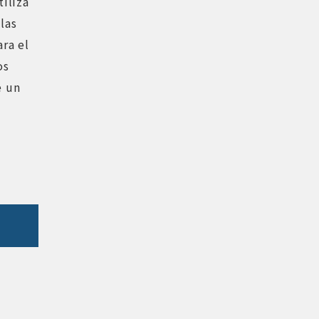
tiliza
las
ra el
os
e un