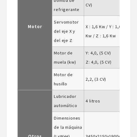
bomba de
CV)
refrigerante
Servomotor
Motor
X : 1,6 Kw / Y : 1,6
del eje X y
Kw / Z : 1,6 Kw
del eje Z
Motor de
Y: 4,0, (5 CV)
muela (kw)
Z: 4,0, (5 CV)
Motor de
2,2, (3 CV)
husillo
Lubricador
4 litros
automático
Dimensiones
de la máquina
Otros
(LxWxH),
3450x2150x1900mm