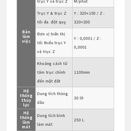
trục Y và trục Z
M/phút
Trục Y & trục Z
Y : 320+150 / Z :
tối đa. đột quỵ
320+200
Bàn
Đơn vị hiển thị
làm
Y : 0,0001 / Z :
việc
tối thiểu trục Y
0,0001
và trục Z
Khoảng cách từ
tâm trục chính
1100mm
đến mặt đất
Hệ
Dung tích thùng
thống
30 lít
thủy
dầu
lực
Hệ
Dung tích bình
thống
250 L
làm
làm mát
mát