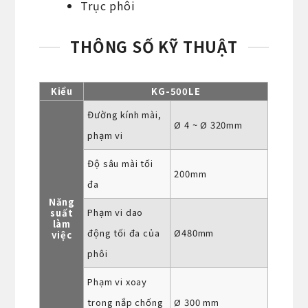
Trục phôi
THÔNG SỐ KỸ THUẬT
Kiểu
KG-500LE
Đường kính mài,
Ø 4 ~ Ø 320mm
phạm vi
Độ sâu mài tối
200mm
đa
Năng
Phạm vi dao
suất
làm
động tối đa của
Ø480mm
việc
phôi
Phạm vi xoay
trong nắp chống
Ø 300 mm