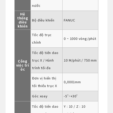
nước
Hệ
thống
Bộ điều khiển
FANUC
điều
khiển
Tốc độ trục
0 ~ 1000 vòng/phút
chính
Tốc độ tiến dao
trục X / Hành
10 M/phút / 750 mm
Công
việc trí
trình tối đa
óc
Đơn vị hiển thị
0,0001mm
tối thiểu trục X
Góc xoay
-5˚~+30˚
Tốc độ tiến dao
Y : 10 / Z : 10