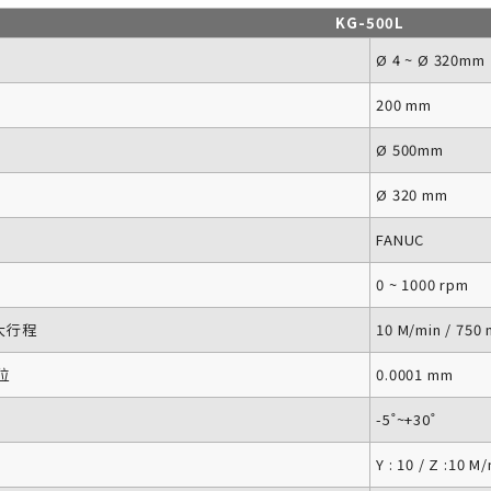
KG-500L
Ø 4 ~ Ø 320mm
200 mm
Ø 500mm
Ø 320 mm
FANUC
0 ~ 1000 rpm
最大行程
10 M/min / 750
位
0.0001 mm
-5˚~+30˚
Y : 10 / Z :10 M