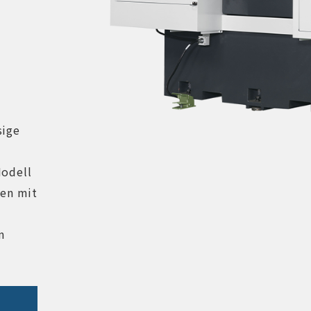
sige
Modell
ken mit
m